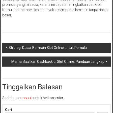
promosi yang tersedia, karena ini dapat meningkatkan bankroll
Kamu dan memberi lebih banyak kesempatan bermain tanpa risiko
besar.
Navigasi
Strategi Dasar Bermain Slot Online untuk Pemula
pos
Memanfaatkan Cashback di Slot Online: Panduan Lengkap
Tinggalkan Balasan
Anda harus
masuk
untuk berkomentar.
Cari