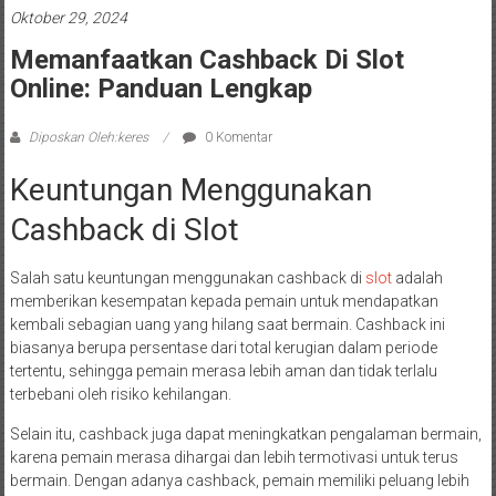
Oktober 29, 2024
Memanfaatkan Cashback Di Slot
Online: Panduan Lengkap
Diposkan Oleh:keres
0 Komentar
Keuntungan Menggunakan
Cashback di Slot
Salah satu keuntungan menggunakan cashback di
slot
adalah
memberikan kesempatan kepada pemain untuk mendapatkan
kembali sebagian uang yang hilang saat bermain. Cashback ini
biasanya berupa persentase dari total kerugian dalam periode
tertentu, sehingga pemain merasa lebih aman dan tidak terlalu
terbebani oleh risiko kehilangan.
Selain itu, cashback juga dapat meningkatkan pengalaman bermain,
karena pemain merasa dihargai dan lebih termotivasi untuk terus
bermain. Dengan adanya cashback, pemain memiliki peluang lebih