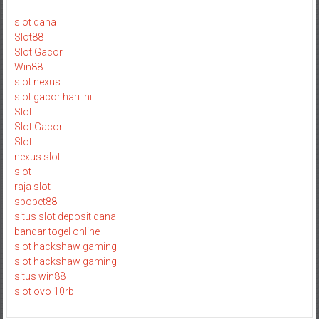
slot dana
Slot88
Slot Gacor
Win88
slot nexus
slot gacor hari ini
Slot
Slot Gacor
Slot
nexus slot
slot
raja slot
sbobet88
situs slot deposit dana
bandar togel online
slot hackshaw gaming
slot hackshaw gaming
situs win88
slot ovo 10rb