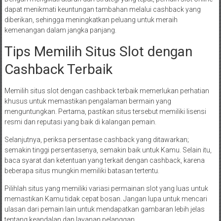
dapat menikmati keuntungan tambahan melalui cashback yang
diberikan, sehingga meningkatkan peluang untuk meraih
kemenangan dalam jangka panjang.
Tips Memilih Situs Slot dengan
Cashback Terbaik
Memilih situs slot dengan cashback terbaik memerlukan perhatian
khusus untuk memastikan pengalaman bermain yang
menguntungkan. Pertama, pastikan situs tersebut memiliki lisensi
resmi dan reputasi yang baik di kalangan pemain.
Selanjutnya, periksa persentase cashback yang ditawarkan;
semakin tinggi persentasenya, semakin baik untuk Kamu. Selain itu,
baca syarat dan ketentuan yang terkait dengan cashback, karena
beberapa situs mungkin memiliki batasan tertentu.
Pilihlah situs yang memiliki variasi permainan slot yang luas untuk
memastikan Kamu tidak cepat bosan. Jangan lupa untuk mencari
ulasan dari pemain lain untuk mendapatkan gambaran lebih jelas
tentang keandalan dan layanan pelanggan.