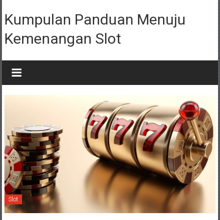
Lompat
ke
Kumpulan Panduan Menuju
konten
Kemenangan Slot
Slot