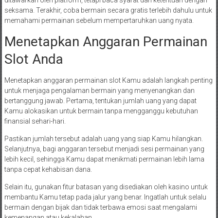
seksama. Terakhir, coba bermain secara gratis terlebih dahulu untuk
memahami permainan sebelum mempertaruhkan uang nyata.
Menetapkan Anggaran Permainan
Slot Anda
Menetapkan anggaran permainan slot Kamu adalah langkah penting
untuk menjaga pengalaman bermain yang menyenangkan dan
bertanggung jawab. Pertama, tentukan jumlah uang yang dapat
Kamu alokasikan untuk bermain tanpa mengganggu kebutuhan
finansial sehari-hari.
Pastikan jumlah tersebut adalah uang yang siap Kamu hilangkan.
Selanjutnya, bagi anggaran tersebut menjadi sesi permainan yang
lebih kecil, sehingga Kamu dapat menikmati permainan lebih lama
tanpa cepat kehabisan dana.
Selain itu, gunakan fitur batasan yang disediakan oleh kasino untuk
membantu Kamu tetap pada jalur yang benar. Ingatlah untuk selalu
bermain dengan bijak dan tidak terbawa emosi saat mengalami
kemenangan atau kekalahan.