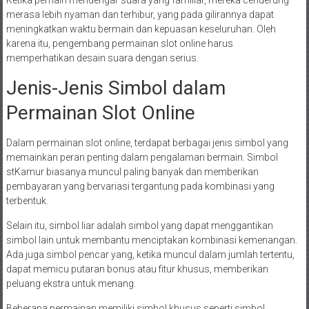
merasa lebih nyaman dan terhibur, yang pada gilirannya dapat
meningkatkan waktu bermain dan kepuasan keseluruhan. Oleh
karena itu, pengembang permainan slot online harus
memperhatikan desain suara dengan serius.
Jenis-Jenis Simbol dalam
Permainan Slot Online
Dalam permainan slot online, terdapat berbagai jenis simbol yang
memainkan peran penting dalam pengalaman bermain. Simbol
stKamur biasanya muncul paling banyak dan memberikan
pembayaran yang bervariasi tergantung pada kombinasi yang
terbentuk.
Selain itu, simbol liar adalah simbol yang dapat menggantikan
simbol lain untuk membantu menciptakan kombinasi kemenangan.
Ada juga simbol pencar yang, ketika muncul dalam jumlah tertentu,
dapat memicu putaran bonus atau fitur khusus, memberikan
peluang ekstra untuk menang.
Beberapa permainan memiliki simbol khusus seperti simbol