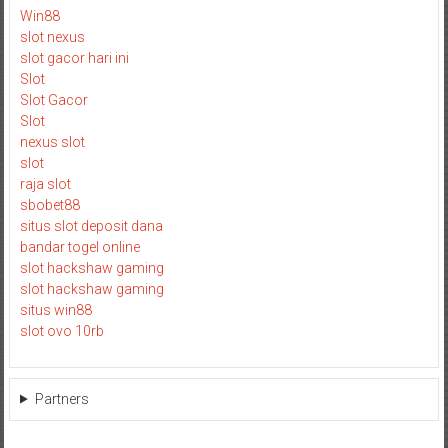
Win88
slot nexus
slot gacor hari ini
Slot
Slot Gacor
Slot
nexus slot
slot
raja slot
sbobet88
situs slot deposit dana
bandar togel online
slot hackshaw gaming
slot hackshaw gaming
situs win88
slot ovo 10rb
Partners