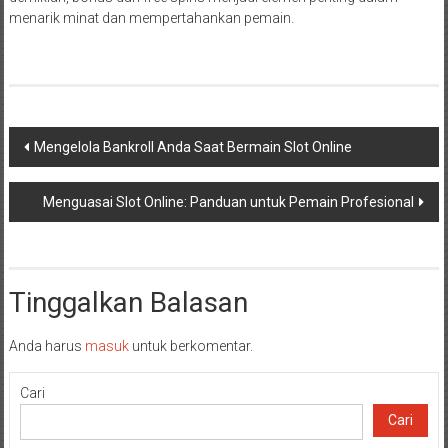
menarik minat dan mempertahankan pemain.
Navigasi
Mengelola Bankroll Anda Saat Bermain Slot Online
pos
Menguasai Slot Online: Panduan untuk Pemain Profesional
Tinggalkan Balasan
Anda harus
masuk
untuk berkomentar.
Cari
Cari