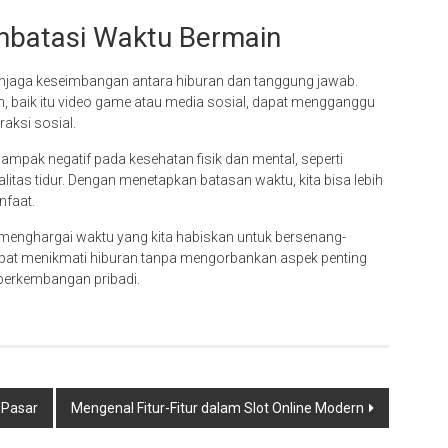
batasi Waktu Bermain
njaga keseimbangan antara hiburan dan tanggung jawab.
n, baik itu video game atau media sosial, dapat mengganggu
eraksi sosial.
dampak negatif pada kesehatan fisik dan mental, seperti
tas tidur. Dengan menetapkan batasan waktu, kita bisa lebih
nfaat.
menghargai waktu yang kita habiskan untuk bersenang-
apat menikmati hiburan tanpa mengorbankan aspek penting
 perkembangan pribadi.
 Pasar
Mengenal Fitur-Fitur dalam Slot Online Modern