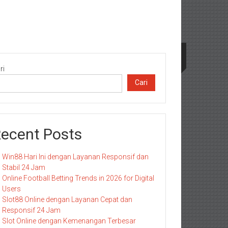
ri
Cari
ecent Posts
Win88 Hari Ini dengan Layanan Responsif dan
Stabil 24 Jam
Online Football Betting Trends in 2026 for Digital
Users
Slot88 Online dengan Layanan Cepat dan
Responsif 24 Jam
Slot Online dengan Kemenangan Terbesar