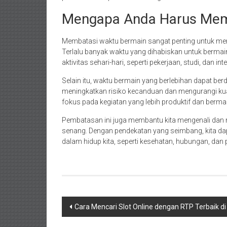
Mengapa Anda Harus Mem
Membatasi waktu bermain sangat penting untuk me
Terlalu banyak waktu yang dihabiskan untuk bermai
aktivitas sehari-hari, seperti pekerjaan, studi, dan int
Selain itu, waktu bermain yang berlebihan dapat ber
meningkatkan risiko kecanduan dan mengurangi kuali
fokus pada kegiatan yang lebih produktif dan berma
Pembatasan ini juga membantu kita mengenali dan 
senang. Dengan pendekatan yang seimbang, kita d
dalam hidup kita, seperti kesehatan, hubungan, dan
Navigasi
Cara Mencari Slot Online dengan RTP Terbaik di
pos