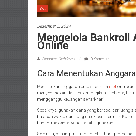
Slot
Desember 3, 2024
Mengelola Bankroll 
Online
Diposkan Oleh:keres
0 Komentar
Cara Menentukan Anggaran
Menentukan anggaran untuk bermain
slot
online ad
menyenangkan dan tidak merugikan. Pertama, tentu
mengganggu keuangan sehari-hari.
Sebaiknya, gunakan dana yang berasal dari uang si
batasan waktu dan uang untuk sesi bermain Kamu. Mi
budget maksimal yang dapat digunakan.
Selain itu, penting untuk memantau hasil permaina