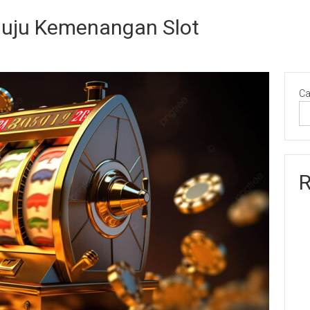
uju Kemenangan Slot
Ca
R