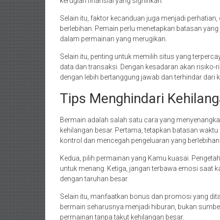
kerugian finansial yang signifikan.
Selain itu, faktor kecanduan juga menjadi perhatian
berlebihan. Pemain perlu menetapkan batasan yang j
dalam permainan yang merugikan.
Selain itu, penting untuk memilih situs yang terpe
data dan transaksi. Dengan kesadaran akan risiko-ri
dengan lebih bertanggung jawab dan terhindar dari
Tips Menghindari Kehilan
Bermain adalah salah satu cara yang menyenangkan 
kehilangan besar. Pertama, tetapkan batasan wakt
kontrol dan mencegah pengeluaran yang berlebihan
Kedua, pilih permainan yang Kamu kuasai. Penget
untuk menang. Ketiga, jangan terbawa emosi saat 
dengan taruhan besar.
Selain itu, manfaatkan bonus dan promosi yang dit
bermain seharusnya menjadi hiburan, bukan sumber 
permainan tanpa takut kehilangan besar.