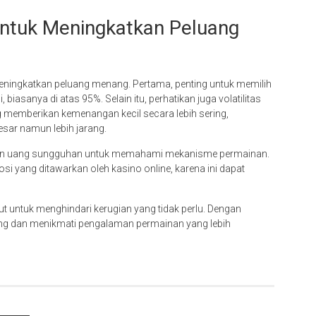
untuk Meningkatkan Peluang
meningkatkan peluang menang. Pertama, penting untuk memilih
biasanya di atas 95%. Selain itu, perhatikan juga volatilitas
g memberikan kemenangan kecil secara lebih sering,
ar namun lebih jarang.
gan uang sungguhan untuk memahami mekanisme permainan.
 yang ditawarkan oleh kasino online, karena ini dapat
ut untuk menghindari kerugian yang tidak perlu. Dengan
ang dan menikmati pengalaman permainan yang lebih