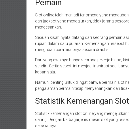
Pemain
Slot online telah menjadi fenomena yang mengubah
dan jackpot yang menggiurkan, tidak jarang sese
mengesankan.
Sebuah kisah nyata datang dari seorang pemain asal
rupiah dalam satu putaran. Kemenangan tersebut b
mengubah cara hidupnya secara drastis.
Dari yang awalnya hanya seorang pekerja biasa, k
sendiri. Cerita seperti ini menjadi inspirasi bagi 
kapan saja.
Namun, penting untuk diingat bahwa bermain slot h
pengalaman bermain tetap menyenangkan dan tidak b
Statistik Kemenangan Slo
Statistik kemenangan slot online yang mengejutkan 
daring. Dengan berbagai jenis mesin slot yang terse
sebenarnya.