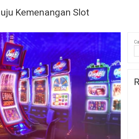
uju Kemenangan Slot
Ca
R