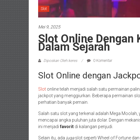
Slot
Mei 9, 2025
Slot Online Dengan
Dalam Sejarah
Diposkan Oleh:keres
0 Komentar
Slot Online dengan Jackpo
Slot
online telah menjadi salah satu permainan palin
jackpot yang menggiurkan. Beberapa permainan slo
perhatian banyak pemain.
Salah satu slot yang terkenal adalah Mega Moolah, 
mencapai angka puluhan juta dolar. Dengan mekani
ini menjadi
favorit
di kalangan penjudi.
Selain itu, ada
juga
slot seperti Wheel of Fortune d