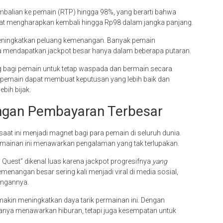
mbalian ke pemain (RTP) hingga 98%, yang berarti bahwa
pat mengharapkan kembali hingga Rp98 dalam jangka panjang.
n meningkatkan peluang kemenangan. Banyak pemain
mendapatkan jackpot besar hanya dalam beberapa putaran.
 bagi pemain untuk tetap waspada dan bermain secara
, pemain dapat membuat keputusan yang lebih baik dan
bih bijak.
engan Pembayaran Terbesar
aat ini menjadi magnet bagi para pemain di seluruh dunia.
permainan ini menawarkan pengalaman yang tak terlupakan.
Quest” dikenal luas karena jackpot progresifnya
yang
nangan besar sering kali menjadi viral di media sosial,
ungannya.
emakin meningkatkan daya tarik permainan ini. Dengan
 hanya menawarkan hiburan, tetapi juga kesempatan untuk