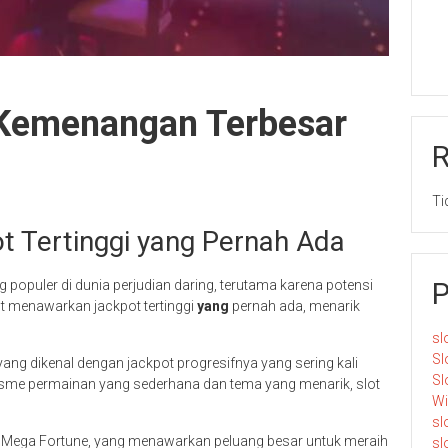
 Kemenangan Terbesar
Ti
t Tertinggi yang Pernah Ada
P
g populer di dunia perjudian daring, terutama karena potensi
t menawarkan jackpot tertinggi
yang
pernah ada, menarik
sl
Sl
yang dikenal dengan jackpot progresifnya yang sering kali
Sl
sme permainan yang sederhana dan tema yang menarik, slot
Wi
sl
an Mega Fortune, yang menawarkan peluang besar untuk meraih
sl