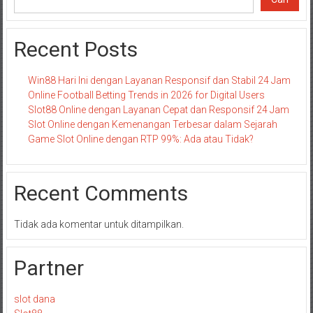
Recent Posts
Win88 Hari Ini dengan Layanan Responsif dan Stabil 24 Jam
Online Football Betting Trends in 2026 for Digital Users
Slot88 Online dengan Layanan Cepat dan Responsif 24 Jam
Slot Online dengan Kemenangan Terbesar dalam Sejarah
Game Slot Online dengan RTP 99%: Ada atau Tidak?
Recent Comments
Tidak ada komentar untuk ditampilkan.
Partner
slot dana