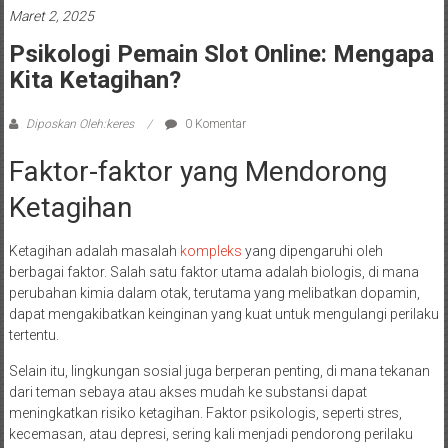
Maret 2, 2025
Psikologi Pemain Slot Online: Mengapa
Kita Ketagihan?
Diposkan Oleh:keres
0 Komentar
Faktor-faktor yang Mendorong
Ketagihan
Ketagihan adalah masalah
kompleks
yang dipengaruhi oleh
berbagai faktor. Salah satu faktor utama adalah biologis, di mana
perubahan kimia dalam otak, terutama yang melibatkan dopamin,
dapat mengakibatkan keinginan yang kuat untuk mengulangi perilaku
tertentu.
Selain itu, lingkungan sosial juga berperan penting, di mana tekanan
dari teman sebaya atau akses mudah ke substansi dapat
meningkatkan risiko ketagihan. Faktor psikologis, seperti stres,
kecemasan, atau depresi, sering kali menjadi pendorong perilaku