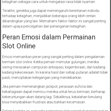
ketagihan sebagai cara untuk mengatasi rasa tidak nyaman.
Terakhir, genetika juga dapat memengaruhi kerentanan individu
terhadap ketagihan, menjadikan beberapa orang lebih rentan
dibandingkan yang lain. Memahami faktor-faktor ini sangat penting
dalam upaya pencegahan dan penanganan ketagihan.
Peran Emosi dalam Permainan
Slot Online
Emosi memainkan peran yang sangat penting dalam pengalaman
bermain slot online. Ketika pemain memutar gulungan, mereka
sering merasakan campuran antisipasi, kegembiraan, dan kadang-
kadang kekecewaan. Ini karena hasil dari setiap putaran adalah tidak
pasti, menciptakan ketegangan yang mendebarkan.
Jika pemain memenangkan jackpot, perasaan euforia dan
kebahagiaan dapat memicu mereka untuk terus bermain, berharap
keberuntungan akan datang lagi. Sebaliknya, kekalahan berulang
bisa menyebabkan frustrasi atau bahkan kecemasan.
Dalam konteks ini, penyedia permainan slot seringkali menggunakan