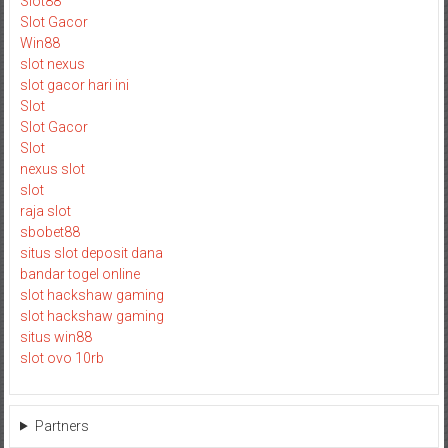
Slot88
Slot Gacor
Win88
slot nexus
slot gacor hari ini
Slot
Slot Gacor
Slot
nexus slot
slot
raja slot
sbobet88
situs slot deposit dana
bandar togel online
slot hackshaw gaming
slot hackshaw gaming
situs win88
slot ovo 10rb
Partners