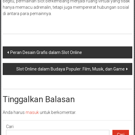
begitu, permainan slot berkembang menjadi ruang virtual yang tidak
hanya memacu adrenalin, tetapi juga mempererat hubungan sosial
di antara para pemainnya.
Navigasi
Peran Desain Grafis dalam Slot Online
pos
Slot Online dalam Budaya Populer: Film, Musik, dan Game
Tinggalkan Balasan
Anda harus
masuk
untuk berkomentar.
Cari
Cari