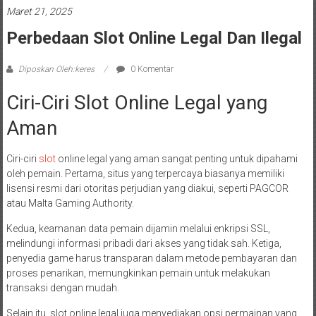
Maret 21, 2025
Perbedaan Slot Online Legal Dan Ilegal
Diposkan Oleh:keres
0 Komentar
Ciri-Ciri Slot Online Legal yang
Aman
Ciri-ciri
slot
online legal yang aman sangat penting untuk dipahami
oleh pemain. Pertama, situs yang terpercaya biasanya memiliki
lisensi resmi dari otoritas perjudian yang diakui, seperti PAGCOR
atau Malta Gaming Authority.
Kedua, keamanan data pemain dijamin melalui enkripsi SSL,
melindungi informasi pribadi dari akses yang tidak sah. Ketiga,
penyedia game harus transparan dalam metode pembayaran dan
proses penarikan, memungkinkan pemain untuk melakukan
transaksi dengan mudah.
Selain itu, slot online legal juga menyediakan opsi permainan yang