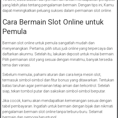
yang lebih jelas tentang pengalaman bermain. Dengan tips ini, Kamu
dapat meningkatkan peluang sukses dalam permainan slot online.
Cara Bermain Slot Online untuk
Pemula
Bermain slot online untuk pemula sangatlah mudah dan
menyenangkan. Pertama, pilih situs judi online yang terpercaya dan
daftarkan akunmu. Setelah itu, lakukan deposit untuk mulai bermain.
Pilih permainan slot yang sesuai dengan minatmu; banyak tersedia
tema dan variasi.
Sebelum memulai, pahami aturan dan cara kerja mesin slot,
termasuk simbol-simbol dan fitur bonus yang ditawarkan. Tentukan
batas taruhan agar permainan tetap aman dan terkontrol. Setelah
siap, tekan tombol putar dan saksikan simbol-simbol berputar.
Jika cocok, kamu akan mendapatkan kemenangan sesuai dengan
tabel pembayaran. Ingatlah untuk bermain dengan bijak dan nikmati
pengalaman bermain slot online tanpa terburu-buru. Selamat
bermain dan semoga beruntung!