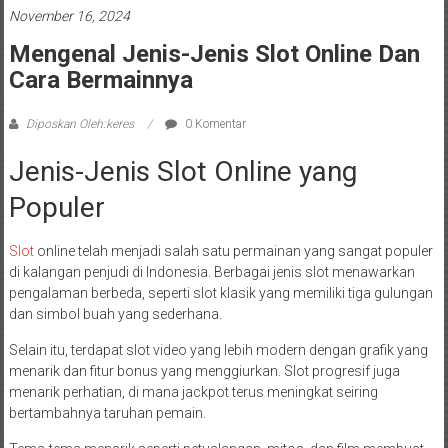
November 16, 2024
Mengenal Jenis-Jenis Slot Online Dan
Cara Bermainnya
Diposkan Oleh:keres
0 Komentar
Jenis-Jenis Slot Online yang
Populer
Slot
online telah menjadi salah satu permainan yang sangat populer
di kalangan penjudi di Indonesia. Berbagai jenis slot menawarkan
pengalaman berbeda, seperti slot klasik yang memiliki tiga gulungan
dan simbol buah yang sederhana.
Selain itu, terdapat slot video yang lebih modern dengan grafik yang
menarik dan fitur bonus yang menggiurkan. Slot progresif juga
menarik perhatian, di mana jackpot terus meningkat seiring
bertambahnya taruhan pemain.