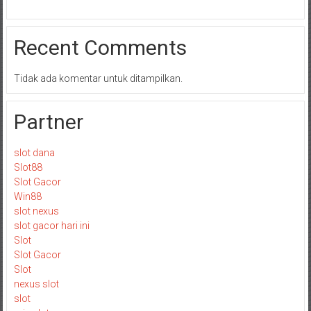
Recent Comments
Tidak ada komentar untuk ditampilkan.
Partner
slot dana
Slot88
Slot Gacor
Win88
slot nexus
slot gacor hari ini
Slot
Slot Gacor
Slot
nexus slot
slot