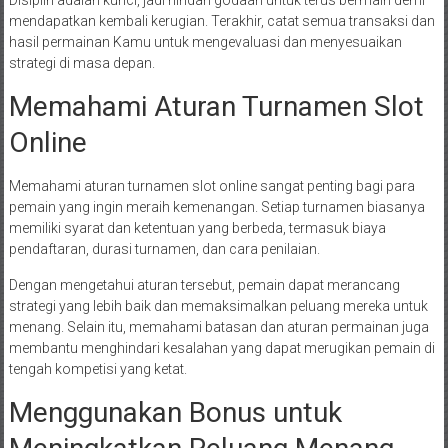
Disiplin adalah kunci, jadi hindari godaan untuk terus bermain demi
mendapatkan kembali kerugian. Terakhir, catat semua transaksi dan
hasil permainan Kamu untuk mengevaluasi dan menyesuaikan
strategi di masa depan.
Memahami Aturan Turnamen Slot
Online
Memahami aturan turnamen slot online sangat penting bagi para
pemain yang ingin meraih kemenangan. Setiap turnamen biasanya
memiliki syarat dan ketentuan yang berbeda, termasuk biaya
pendaftaran, durasi turnamen, dan cara penilaian.
Dengan mengetahui aturan tersebut, pemain dapat merancang
strategi yang lebih baik dan memaksimalkan peluang mereka untuk
menang. Selain itu, memahami batasan dan aturan permainan juga
membantu menghindari kesalahan yang dapat merugikan pemain di
tengah kompetisi yang ketat.
Menggunakan Bonus untuk