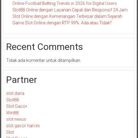
Online Football Betting Trends in 2026 for Digital Users
Slot88 Online dengan Layanan Cepat dan Responsif 24 Jam
Slot Online dengan Kemenangan Terbesar dalam Sejarah
Game Slot Online dengan RTP 99%: Ada atau Tidak?
Recent Comments
Tidak ada komentar untuk ditampilkan.
Partner
slot dana
Slot88
Slot Gacor
Win88
slot nexus
slot gacor hari ini
Slot