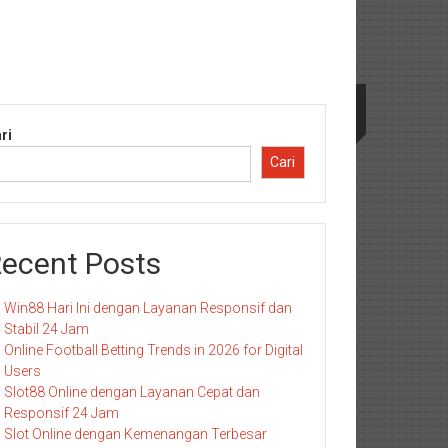
ri
Cari
ecent Posts
Win88 Hari Ini dengan Layanan Responsif dan
Stabil 24 Jam
Online Football Betting Trends in 2026 for Digital
Users
Slot88 Online dengan Layanan Cepat dan
Responsif 24 Jam
Slot Online dengan Kemenangan Terbesar