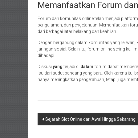
Memanfaatkan Forum dan 
Forum dan komunitas online telah menjadi platform p
pengalaman, dan pengetahuan. Memanfaatkan forum
dari berbagai latar belakang dan keahlian.
Dengan bergabung dalam komunitas yang relevan,
jaringan sosial. Selain itu, forum online sering kal
dihadapi.
Diskusi
yang
terjadi di
dalam
forum dapat memberika
isu dari sudut pandang yang baru. Oleh karena itu, 
hanya meningkatkan pengetahuan, tetapi juga memfa
Navigasi
Sejarah Slot Online dari Awal Hingga Sekarang
pos