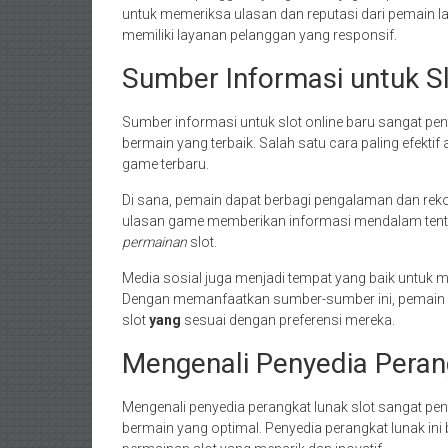
untuk memeriksa ulasan dan reputasi dari pemain l
memiliki layanan pelanggan yang responsif.
Sumber Informasi untuk Sl
Sumber informasi untuk slot online baru sangat p
bermain yang terbaik. Salah satu cara paling efekt
game terbaru.
Di sana, pemain dapat berbagi pengalaman dan rekom
ulasan game memberikan informasi mendalam tentan
permainan
slot.
Media sosial juga menjadi tempat yang baik untuk me
Dengan memanfaatkan sumber-sumber ini, pemain
slot
yang
sesuai dengan preferensi mereka.
Mengenali Penyedia Peran
Mengenali penyedia perangkat lunak slot sangat pe
bermain yang optimal. Penyedia perangkat lunak 