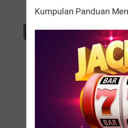
Lompat
ke
Kumpulan Panduan Men
konten